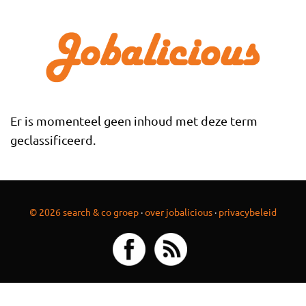
Overslaan en naar de inhoud gaan
Er is momenteel geen inhoud met deze term
geclassificeerd.
© 2026 search & co groep
·
over jobalicious
·
privacybeleid